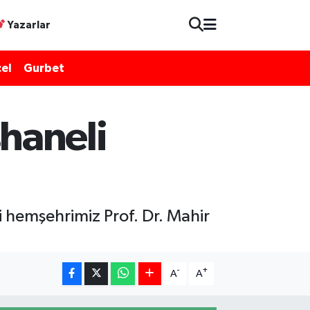
Yazarlar
el
Gurbet
haneli
 hemşehrimiz Prof. Dr. Mahir
-
+
A
A