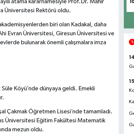
ılı atama kararnamesiyle Prof.Dr. Mahir
1
a Üniversitesi Rektörü oldu.
 akademisyenlerden biri olan Kadakal, daha
i Evran Üniversitesi, Giresun Üniversitesi ve
revlerde bulunarak önemli çalışmalara imza
1
Ga
1
 Süle Köyü’nde dünyaya geldi. Emekli
Ko
r.
Ka
şal Çakmak Öğretmen Lisesi’nde tamamladı.
Ge
s Üniversitesi Eğitim Fakültesi Matematik
Ga
lında mezun oldu.