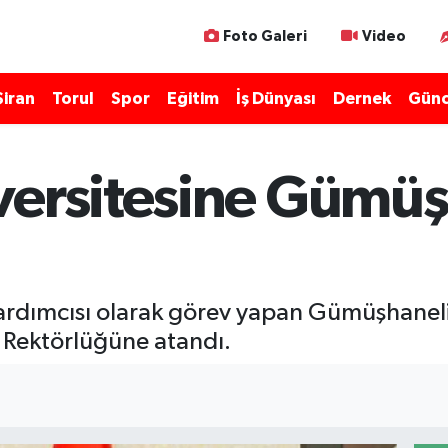
Foto Galeri
Video
Şiran
Torul
Spor
Eğitim
İş Dünyası
Dernek
Günc
versitesine Gümüş
Yardımcısı olarak görev yapan Gümüşhaneli
i Rektörlüğüne atandı.