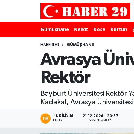
Merkez Hava Durumu
Gümüşhane
Kelkit
Köse
Kürtün
Merkez Trafik Yoğunluk Haritası
HABERLER
GÜMÜŞHANE
Süper Lig Puan Durumu ve Fikstür
Avrasya Üni
Tüm Manşetler
Rektör
Son Dakika Haberleri
Bayburt Üniversitesi Rektör 
Haber Arşivi
Kadakal, Avrasya Üniversites
TE BILISIM
21.12.2024 - 20:37
EDITÖR
YAYINLANMA