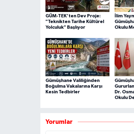
GÜM-TEK’ten Dev Proje:
İlim Yay
"Teknikten Tarihe Kültürel
Gümüşha
Yolculuk" Başlıyor
Okulu M
Gümüşhane Valiliğinden
Gümüşha
Boğulma Vakalarına Karşı
Gururlan
Kesin Tedbirler
Dr. Osm
Okulu D
Yorumlar