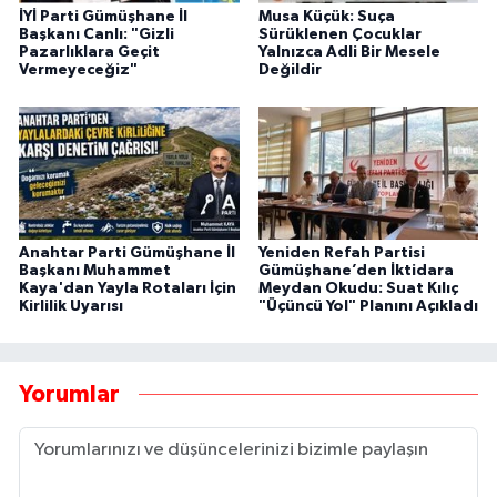
İYİ Parti Gümüşhane İl
Musa Küçük: Suça
Başkanı Canlı: "Gizli
Sürüklenen Çocuklar
Pazarlıklara Geçit
Yalnızca Adli Bir Mesele
Vermeyeceğiz"
Değildir
Anahtar Parti Gümüşhane İl
Yeniden Refah Partisi
Başkanı Muhammet
Gümüşhane’den İktidara
Kaya'dan Yayla Rotaları İçin
Meydan Okudu: Suat Kılıç
Kirlilik Uyarısı
"Üçüncü Yol" Planını Açıkladı
Yorumlar