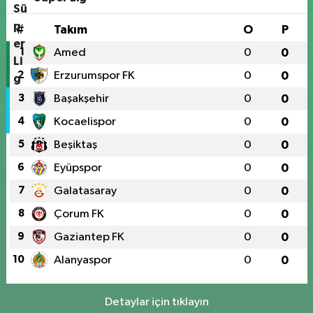
#
Takım
O
P
1
Amed
0
0
2
Erzurumspor FK
0
0
3
Başakşehir
0
0
4
Kocaelispor
0
0
5
Beşiktaş
0
0
6
Eyüpspor
0
0
7
Galatasaray
0
0
8
Çorum FK
0
0
9
Gaziantep FK
0
0
10
Alanyaspor
0
0
Detaylar için tıklayın