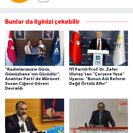
Bunlar da ilginizi çekebilir
"Kadınlarımızın Gücü,
İYİ Partili Prof. Dr. Zafer
Gümüşhane'nin Gücüdür":
Ulutaş’tan "Çerçeve Yasa"
Anahtar Parti'de Mürüvet
Uyarısı: "Bunun Adı Reform
Susan Ciğerci Görevi
Değil Örtülü Aftır"
Devraldı