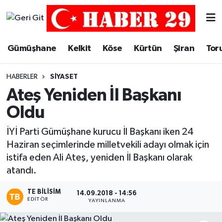
Merkez Hava Durumu
Gümüşhane
Kelkit
Köse
Kürtün
Şiran
Tor
Merkez Trafik Yoğunluk Haritası
HABERLER
SIYASET
Süper Lig Puan Durumu ve Fikstür
Ateş Yeniden İl Başkanı
Oldu
Tüm Manşetler
İYİ Parti Gümüşhane kurucu İl Başkanı iken 24
Son Dakika Haberleri
Haziran seçimlerinde milletvekili adayı olmak için
istifa eden Ali Ateş, yeniden İl Başkanı olarak
Haber Arşivi
atandı.
TE BILISIM
14.09.2018 - 14:56
EDITÖR
YAYINLANMA