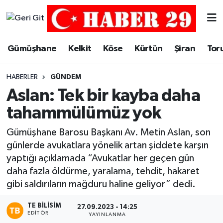
Merkez Hava Durumu
Gümüşhane
Kelkit
Köse
Kürtün
Şiran
Tor
Merkez Trafik Yoğunluk Haritası
HABERLER
GÜNDEM
Süper Lig Puan Durumu ve Fikstür
Aslan: Tek bir kayba daha
tahammülümüz yok
Tüm Manşetler
Gümüşhane Barosu Başkanı Av. Metin Aslan, son
Son Dakika Haberleri
günlerde avukatlara yönelik artan şiddete karşın
yaptığı açıklamada “Avukatlar her geçen gün
Haber Arşivi
daha fazla öldürme, yaralama, tehdit, hakaret
gibi saldırıların mağduru haline geliyor” dedi.
TE BILISIM
27.09.2023 - 14:25
EDITÖR
YAYINLANMA