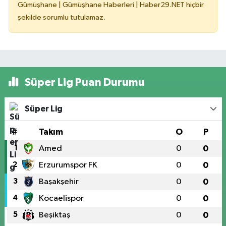
Gümüşhane | Gümüşhane Haberleri | Haber29.NET hiçbir
şekilde sorumlu tutulamaz.
Süper Lig Puan Durumu
Süper Lig
#
Takım
O
P
1
Amed
0
0
2
Erzurumspor FK
0
0
3
Başakşehir
0
0
4
Kocaelispor
0
0
5
Beşiktaş
0
0