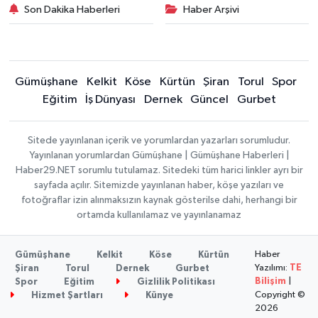
Son Dakika Haberleri
Haber Arşivi
Gümüşhane
Kelkit
Köse
Kürtün
Şiran
Torul
Spor
Eğitim
İş Dünyası
Dernek
Güncel
Gurbet
Sitede yayınlanan içerik ve yorumlardan yazarları sorumludur.
Yayınlanan yorumlardan Gümüşhane | Gümüşhane Haberleri |
Haber29.NET sorumlu tutulamaz. Sitedeki tüm harici linkler ayrı bir
sayfada açılır. Sitemizde yayınlanan haber, köşe yazıları ve
fotoğraflar izin alınmaksızın kaynak gösterilse dahi, herhangi bir
ortamda kullanılamaz ve yayınlanamaz
Haber
Gümüşhane
Kelkit
Köse
Kürtün
Yazılımı:
TE
Şiran
Torul
Dernek
Gurbet
Bilişim
|
Spor
Eğitim
Gizlilik Politikası
Copyright ©
Hizmet Şartları
Künye
2026