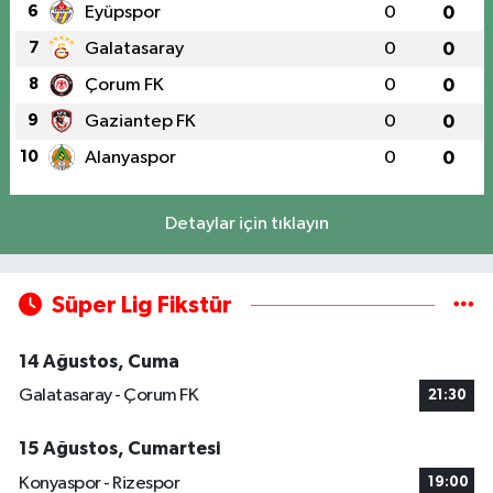
6
Eyüpspor
0
0
7
Galatasaray
0
0
8
Çorum FK
0
0
9
Gaziantep FK
0
0
10
Alanyaspor
0
0
Detaylar için tıklayın
Süper Lig Fikstür
14 Ağustos, Cuma
Galatasaray - Çorum FK
21:30
15 Ağustos, Cumartesi
Konyaspor - Rizespor
19:00