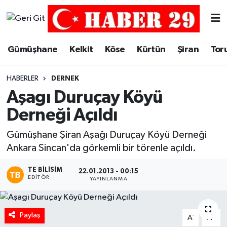
Merkez Hava Durumu
Gümüşhane
Kelkit
Köse
Kürtün
Şiran
Tor
Merkez Trafik Yoğunluk Haritası
HABERLER
DERNEK
Süper Lig Puan Durumu ve Fikstür
Aşagı Duruçay Köyü
Derneği Açıldı
Tüm Manşetler
Gümüşhane Şiran Aşağı Duruçay Köyü Derneği
Son Dakika Haberleri
Ankara Sincan'da görkemli bir törenle açıldı.
Haber Arşivi
TE BILISIM
22.01.2013 - 00:15
EDITÖR
YAYINLANMA
Paylaş
-
+
A
A