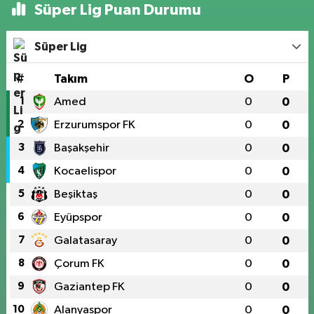
Süper Lig Puan Durumu
Süper Lig
#
Takım
O
P
1
Amed
0
0
2
Erzurumspor FK
0
0
3
Başakşehir
0
0
4
Kocaelispor
0
0
5
Beşiktaş
0
0
6
Eyüpspor
0
0
7
Galatasaray
0
0
8
Çorum FK
0
0
9
Gaziantep FK
0
0
10
Alanyaspor
0
0