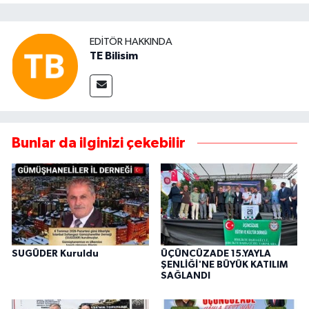
EDITÖR HAKKINDA
TE Bilisim
Bunlar da ilginizi çekebilir
SUGÜDER Kuruldu
ÜÇÜNCÜZADE 15.YAYLA
ŞENLİĞİ'NE BÜYÜK KATILIM
SAĞLANDI