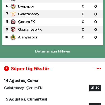
6
Eyüpspor
0
0
7
Galatasaray
0
0
8
Çorum FK
0
0
9
Gaziantep FK
0
0
10
Alanyaspor
0
0
Detaylar için tıklayın
Süper Lig Fikstür
14 Ağustos, Cuma
Galatasaray - Çorum FK
21:30
15 Ağustos, Cumartesi