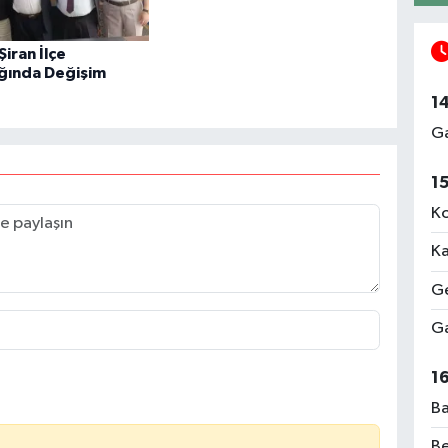
 Şiran İlçe
ığında Değişim
1
Ga
1
Ko
Ka
Ge
Ga
1
Ba
Be