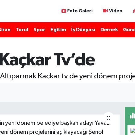
Foto Galeri
Video
Şiran
Torul
Spor
Eğitim
İş Dünyası
Dernek
Günc
 Kaçkar Tv’de
Altıparmak Kaçkar tv de yeni dönem projele
’nin yeni dönem belediye başkan adayı Yavuz
e yeni dönem projelerini açıklayacağı Şenol