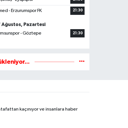
ed - Erzurumspor FK
21:30
7 Ağustos, Pazartesi
msunspor - Göztepe
21:30
ükleniyor...
tafattan kaçınıyor ve insanlara haber