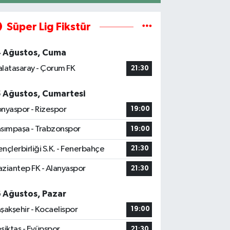
Süper Lig Fikstür
4 Ağustos, Cuma
latasaray - Çorum FK
21:30
5 Ağustos, Cumartesi
nyaspor - Rizespor
19:00
sımpaşa - Trabzonspor
19:00
nçlerbirliği S.K. - Fenerbahçe
21:30
ziantep FK - Alanyaspor
21:30
6 Ağustos, Pazar
şakşehir - Kocaelispor
19:00
şiktaş - Eyüpspor
21:30