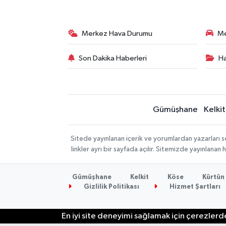
Merkez Hava Durumu
Me
Son Dakika Haberleri
Ha
Gümüşhane
Kelkit
Sitede yayınlanan içerik ve yorumlardan yazarlar
linkler ayrı bir sayfada açılır. Sitemizde yayınlana
Gümüşhane
Kelkit
Köse
Kürtün
Gizlilik Politikası
Hizmet Şartları
En iyi site deneyimi sağlamak için çerezlerde