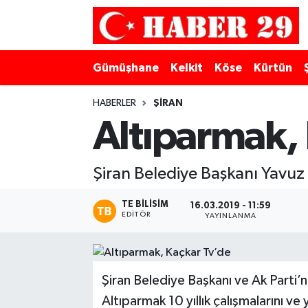
Merkez Hava Durumu
Gümüşhane
Kelkit
Köse
Kürtün
Merkez Trafik Yoğunluk Haritası
HABERLER
ŞIRAN
Süper Lig Puan Durumu ve Fikstür
Altıparmak,
Tüm Manşetler
Şiran Belediye Başkanı Yavuz 
Son Dakika Haberleri
TE BILISIM
16.03.2019 - 11:59
EDITÖR
YAYINLANMA
Haber Arşivi
Şiran Belediye Başkanı ve Ak Parti
Altıparmak 10 yıllık çalışmalarını v