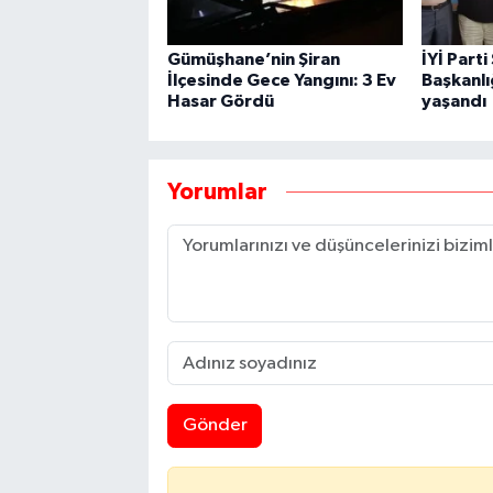
Gümüşhane’nin Şiran
İYİ Parti
İlçesinde Gece Yangını: 3 Ev
Başkanl
Hasar Gördü
yaşandı
Yorumlar
Gönder