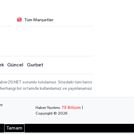
Tüm Manşetler
ek
Güncel
Gurbet
aber29.NET sorumlu tutulamaz. Sitedeki tüm harici
hi, herhangi bir ortamda kullanılamaz ve yayınlanamaz
im
Haber Yazılımı:
TE Bilişim
|
Copyright © 2026
sı
Tamam