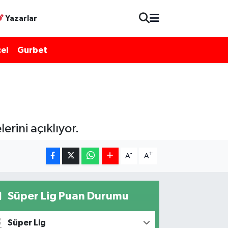
Yazarlar
el
Gurbet
rini açıklıyor.
-
+
A
A
Süper Lig Puan Durumu
Süper Lig