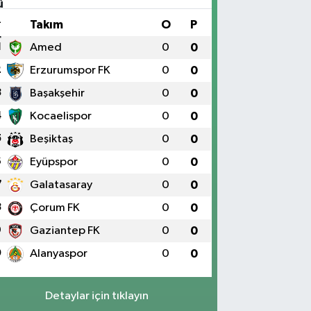
#
Takım
O
P
1
Amed
0
0
2
Erzurumspor FK
0
0
3
Başakşehir
0
0
4
Kocaelispor
0
0
5
Beşiktaş
0
0
6
Eyüpspor
0
0
7
Galatasaray
0
0
8
Çorum FK
0
0
9
Gaziantep FK
0
0
0
Alanyaspor
0
0
Detaylar için tıklayın