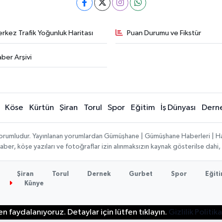
rkez Trafik Yoğunluk Haritası
Puan Durumu ve Fikstür
ber Arşivi
Köse
Kürtün
Şiran
Torul
Spor
Eğitim
İş Dünyası
Dern
ı sorumludur. Yayınlanan yorumlardan Gümüşhane | Gümüşhane Haberleri | H
n haber, köşe yazıları ve fotoğraflar izin alınmaksızın kaynak gösterilse da
Şiran
Torul
Dernek
Gurbet
Spor
Eğit
Künye
n faydalanıyoruz. Detaylar için lütfen tıklayın.
Gizlilik Politika