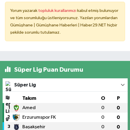
Yorum yazarak
topluluk kurallarımızı
kabul etmiş bulunuyor
ve tüm sorumluluğu üstleniyorsunuz. Yazılan yorumlardan
Gümüşhane | Gümüşhane Haberleri | Haber29.NET hiçbir
şekilde sorumlu tutulamaz.
Süper Lig Puan Durumu
Süper Lig
#
Takım
O
P
1
Amed
0
0
2
Erzurumspor FK
0
0
3
Başakşehir
0
0