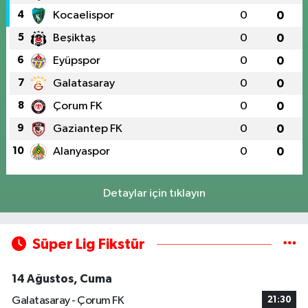
4
Kocaelispor
0
0
5
Beşiktaş
0
0
6
Eyüpspor
0
0
7
Galatasaray
0
0
8
Çorum FK
0
0
9
Gaziantep FK
0
0
10
Alanyaspor
0
0
Detaylar için tıklayın
Süper Lig Fikstür
14 Ağustos, Cuma
Galatasaray - Çorum FK
21:30