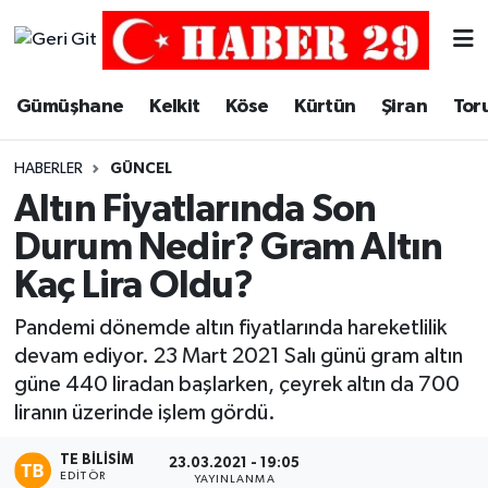
Merkez Hava Durumu
Gümüşhane
Kelkit
Köse
Kürtün
Şiran
Tor
Merkez Trafik Yoğunluk Haritası
HABERLER
GÜNCEL
Süper Lig Puan Durumu ve Fikstür
Altın Fiyatlarında Son
Durum Nedir? Gram Altın
Tüm Manşetler
Kaç Lira Oldu?
Son Dakika Haberleri
Pandemi dönemde altın fiyatlarında hareketlilik
devam ediyor. 23 Mart 2021 Salı günü gram altın
Haber Arşivi
güne 440 liradan başlarken, çeyrek altın da 700
liranın üzerinde işlem gördü.
TE BILISIM
23.03.2021 - 19:05
EDITÖR
YAYINLANMA