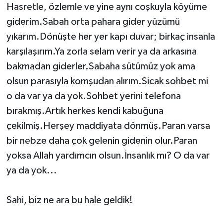
Hasretle, özlemle ve yine aynı coşkuyla köyüme
giderim.Sabah orta pahara gider yüzümü
yıkarım.Dönüşte her yer kapı duvar; birkaç insanla
karşılaşırım.Ya zorla selam verir ya da arkasına
bakmadan giderler.Sabaha sütümüz yok ama
olsun parasıyla komşudan alırım.Sicak sohbet mi
o da var ya da yok.Sohbet yerini telefona
bırakmış.Artık herkes kendi kabuğuna
çekilmiş.Herşey maddiyata dönmüş.Paran varsa
bir nebze daha çok gelenin gidenin olur.Paran
yoksa Allah yardımcın olsun.İnsanlık mı? O da var
ya da yok...
Sahi, biz ne ara bu hale geldik!