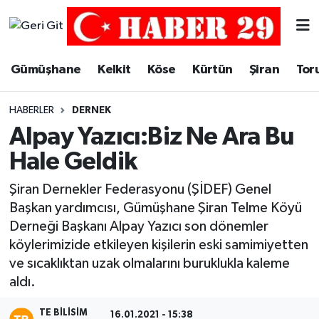
Merkez Hava Durumu
Gümüşhane
Kelkit
Köse
Kürtün
Şiran
Tor
Merkez Trafik Yoğunluk Haritası
HABERLER
DERNEK
Süper Lig Puan Durumu ve Fikstür
Alpay Yazıcı:Biz Ne Ara Bu
Hale Geldik
Tüm Manşetler
Şiran Dernekler Federasyonu (ŞİDEF) Genel
Son Dakika Haberleri
Başkan yardımcısı, Gümüşhane Şiran Telme Köyü
Derneği Başkanı Alpay Yazıcı son dönemler
Haber Arşivi
köylerimizide etkileyen kişilerin eski samimiyetten
ve sıcaklıktan uzak olmalarını buruklukla kaleme
aldı.
TE BILISIM
16.01.2021 - 15:38