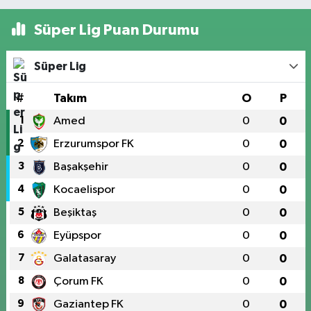
Süper Lig Puan Durumu
Süper Lig
#
Takım
O
P
1
Amed
0
0
2
Erzurumspor FK
0
0
3
Başakşehir
0
0
4
Kocaelispor
0
0
5
Beşiktaş
0
0
6
Eyüpspor
0
0
7
Galatasaray
0
0
8
Çorum FK
0
0
9
Gaziantep FK
0
0