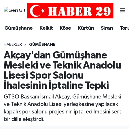
Merkez Hava Durumu
Gümüşhane
Kelkit
Köse
Kürtün
Şiran
Tor
Merkez Trafik Yoğunluk Haritası
HABERLER
GÜMÜŞHANE
Süper Lig Puan Durumu ve Fikstür
Akçay'dan Gümüşhane
Mesleki ve Teknik Anadolu
Tüm Manşetler
Lisesi Spor Salonu
Son Dakika Haberleri
İhalesinin İptaline Tepki
Haber Arşivi
GTSO Başkanı İsmail Akçay, Gümüşhane Mesleki
ve Teknik Anadolu Lisesi yerleşkesine yapılacak
kapalı spor salonu projesinin iptal edilmesini sert
bir dille eleştirdi.