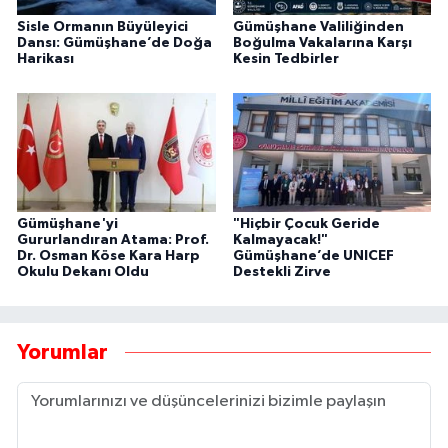
Sisle Ormanın Büyüleyici
Gümüşhane Valiliğinden
Dansı: Gümüşhane’de Doğa
Boğulma Vakalarına Karşı
Harikası
Kesin Tedbirler
Gümüşhane'yi
"Hiçbir Çocuk Geride
Gururlandıran Atama: Prof.
Kalmayacak!"
Dr. Osman Köse Kara Harp
Gümüşhane’de UNICEF
Okulu Dekanı Oldu
Destekli Zirve
Yorumlar