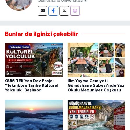
Gümüşhane Üniversitesi 📰
Bunlar da ilginizi çekebilir
GÜM-TEK’ten Dev Proje:
İlim Yayma Cemiyeti
"Teknikten Tarihe Kültürel
Gümüşhane Şubesi'nde Yaz
Yolculuk" Başlıyor
Okulu Mezuniyet Coşkusu