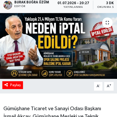
BURAK BUĞRA ÜZÜM
01.07.2026 - 20:27
3 DK
EDITÖR
YAYINLANMA
OKUNMA SÜR
Paylaş
-
+
A
A
Gümüşhane Ticaret ve Sanayi Odası Başkanı
İsmail Akçay, Gümüşhane Mesleki ve Teknik