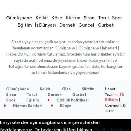
Gümüşhane
Kelkit
Köse
Kürtün
Şiran
Torul
Spor
Eğitim
İş Dünyası
Dernek
Güncel
Gurbet
Sitede yayınlanan içerik ve yorumlardan yazarları sorumludur.
Yayınlanan yorumlardan Gümüşhane | Gümüşhane Haberleri |
Haber29.NET sorumlu tutulamaz. Sitedeki tüm harici linkler ayrı bir
sayfada açılır. Sitemizde yayınlanan haber, köşe yazıları ve
fotoğraflar izin alınmaksızın kaynak gösterilse dahi, herhangi bir
ortamda kullanılamaz ve yayınlanamaz
Haber
Gümüşhane
Kelkit
Köse
Kürtün
Yazılımı:
TE
Şiran
Torul
Dernek
Gurbet
Bilişim
|
Spor
Eğitim
Gizlilik Politikası
Copyright ©
Hizmet Şartları
Künye
2026
En iyi site deneyimi sağlamak için çerezlerden
faydalanıyoruz. Detaylar için lütfen tıklayın.
Gizlilik Politikası