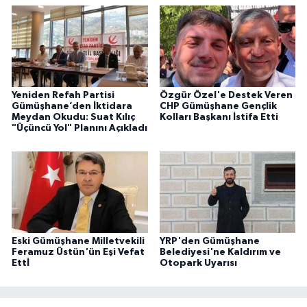
Yeniden Refah Partisi
Özgür Özel'e Destek Veren
Gümüşhane’den İktidara
CHP Gümüşhane Gençlik
Meydan Okudu: Suat Kılıç
Kolları Başkanı İstifa Etti
"Üçüncü Yol" Planını Açıkladı
Eski Gümüşhane Milletvekili
YRP'den Gümüşhane
Feramuz Üstün'ün Eşi Vefat
Belediyesi'ne Kaldırım ve
Ettİ
Otopark Uyarısı