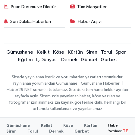
Puan Durumu ve Fikstür
Tüm Manşetler
Son Dakika Haberleri
Haber Arşivi
Gümüşhane
Kelkit
Köse
Kürtün
Şiran
Torul
Spor
Eğitim
İş Dünyası
Dernek
Güncel
Gurbet
Sitede yayınlanan içerik ve yorumlardan yazarları sorumludur.
Yayınlanan yorumlardan Gümüşhane | Gümüşhane Haberleri |
Haber29.NET sorumlu tutulamaz. Sitedeki tüm harici linkler ayrı bir
sayfada açılır. Sitemizde yayınlanan haber, köşe yazıları ve
fotoğraflar izin alınmaksızın kaynak gösterilse dahi, herhangi bir
ortamda kullanılamaz ve yayınlanamaz
Haber
Gümüşhane
Kelkit
Köse
Kürtün
Yazılımı:
TE
Şiran
Torul
Dernek
Gurbet