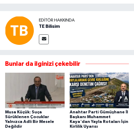
EDITÖR HAKKINDA
TE Bilisim
Bunlar da ilginizi çekebilir
Musa Küçük: Suça
Anahtar Parti Gümüşhane İl
Sürüklenen Çocuklar
Başkanı Muhammet
Yalnızca Adli Bir Mesele
Kaya'dan Yayla Rotaları İçin
Değildir
Kirlilik Uyarısı