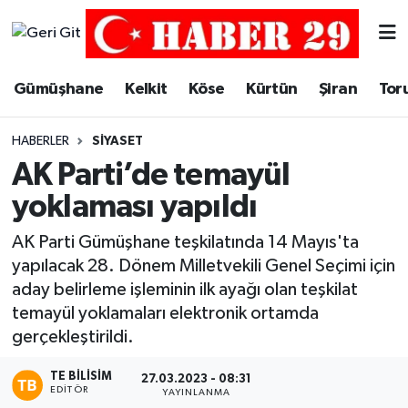
Merkez Hava Durumu
Gümüşhane
Kelkit
Köse
Kürtün
Şiran
Tor
Merkez Trafik Yoğunluk Haritası
HABERLER
SIYASET
Süper Lig Puan Durumu ve Fikstür
AK Parti’de temayül
yoklaması yapıldı
Tüm Manşetler
AK Parti Gümüşhane teşkilatında 14 Mayıs'ta
Son Dakika Haberleri
yapılacak 28. Dönem Milletvekili Genel Seçimi için
aday belirleme işleminin ilk ayağı olan teşkilat
Haber Arşivi
temayül yoklamaları elektronik ortamda
gerçekleştirildi.
TE BILISIM
27.03.2023 - 08:31
EDITÖR
YAYINLANMA