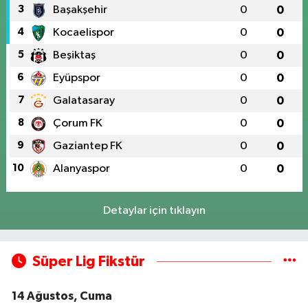
3
Başakşehir
0
0
4
Kocaelispor
0
0
5
Beşiktaş
0
0
6
Eyüpspor
0
0
7
Galatasaray
0
0
8
Çorum FK
0
0
9
Gaziantep FK
0
0
10
Alanyaspor
0
0
Detaylar için tıklayın
Süper Lig Fikstür
14 Ağustos, Cuma