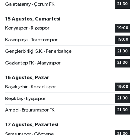
Galatasaray - Çorum FK
21:30
15 Ağustos, Cumartesi
Konyaspor - Rizespor
19:00
Kasımpaşa - Trabzonspor
19:00
Gençlerbirliği S.K. - Fenerbahçe
21:30
Gaziantep FK - Alanyaspor
21:30
16 Ağustos, Pazar
Başakşehir - Kocaelispor
19:00
Beşiktaş - Eyüpspor
21:30
Amed - Erzurumspor FK
21:30
17 Ağustos, Pazartesi
Samsunspor - Göztepe
21:30