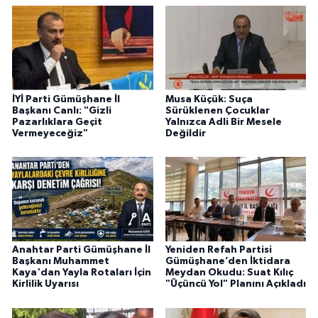
İYİ Parti Gümüşhane İl
Musa Küçük: Suça
Başkanı Canlı: "Gizli
Sürüklenen Çocuklar
Pazarlıklara Geçit
Yalnızca Adli Bir Mesele
Vermeyeceğiz"
Değildir
Anahtar Parti Gümüşhane İl
Yeniden Refah Partisi
Başkanı Muhammet
Gümüşhane’den İktidara
Kaya'dan Yayla Rotaları İçin
Meydan Okudu: Suat Kılıç
Kirlilik Uyarısı
"Üçüncü Yol" Planını Açıkladı