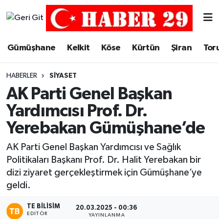
Merkez Hava Durumu
Gümüşhane
Kelkit
Köse
Kürtün
Şiran
Tor
Merkez Trafik Yoğunluk Haritası
HABERLER
SIYASET
Süper Lig Puan Durumu ve Fikstür
AK Parti Genel Başkan
Yardımcısı Prof. Dr.
Tüm Manşetler
Yerebakan Gümüşhane’de
Son Dakika Haberleri
AK Parti Genel Başkan Yardımcısı ve Sağlık
Politikaları Başkanı Prof. Dr. Halit Yerebakan bir
Haber Arşivi
dizi ziyaret gerçekleştirmek için Gümüşhane’ye
geldi.
TE BILISIM
20.03.2025 - 00:36
EDITÖR
YAYINLANMA