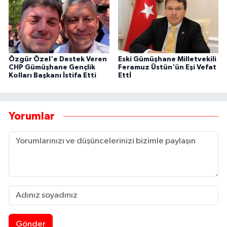
Özgür Özel'e Destek Veren
Eski Gümüşhane Milletvekili
CHP Gümüşhane Gençlik
Feramuz Üstün'ün Eşi Vefat
Kolları Başkanı İstifa Etti
Ettİ
Yorumlar
Gönder