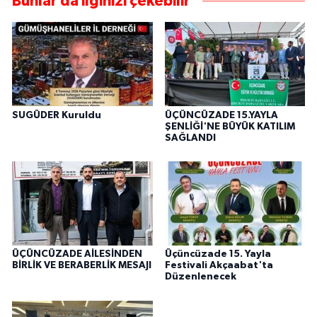
Bunlar da ilginizi çekebilir
SUGÜDER Kuruldu
ÜÇÜNCÜZADE 15.YAYLA
ŞENLİĞİ'NE BÜYÜK KATILIM
SAĞLANDI
ÜÇÜNCÜZADE AİLESİNDEN
Üçüncüzade 15. Yayla
BİRLİK VE BERABERLİK MESAJI
Festivali Akçaabat'ta
Düzenlenecek