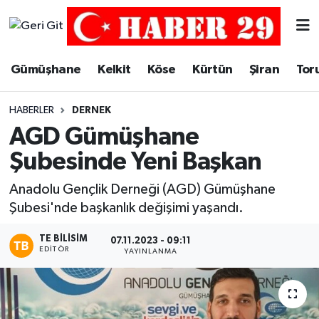
Merkez Hava Durumu
Gümüşhane
Kelkit
Köse
Kürtün
Şiran
Tor
Merkez Trafik Yoğunluk Haritası
HABERLER
DERNEK
Süper Lig Puan Durumu ve Fikstür
AGD Gümüşhane
Şubesinde Yeni Başkan
Tüm Manşetler
Anadolu Gençlik Derneği (AGD) Gümüşhane
Son Dakika Haberleri
Şubesi'nde başkanlık değişimi yaşandı.
Haber Arşivi
TE BILISIM
07.11.2023 - 09:11
EDITÖR
YAYINLANMA