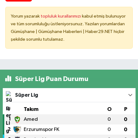
Yorum yazarak
topluluk kurallarımızı
kabul etmiş bulunuyor
ve tüm sorumluluğu üstleniyorsunuz. Yazılan yorumlardan
Gümüşhane | Gümüşhane Haberleri | Haber29.NET hiçbir
şekilde sorumlu tutulamaz.
Süper Lig Puan Durumu
Süper Lig
#
Takım
O
P
1
Amed
0
0
2
Erzurumspor FK
0
0