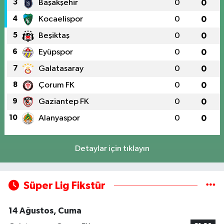
3
Başakşehir
0
0
4
Kocaelispor
0
0
5
Beşiktaş
0
0
6
Eyüpspor
0
0
7
Galatasaray
0
0
8
Çorum FK
0
0
9
Gaziantep FK
0
0
10
Alanyaspor
0
0
Detaylar için tıklayın
Süper Lig Fikstür
14 Ağustos, Cuma