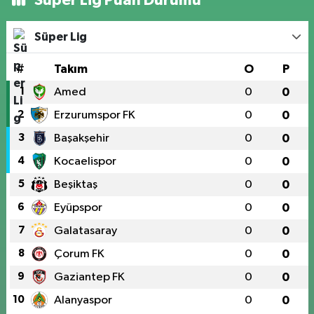
Süper Lig
#
Takım
O
P
1
Amed
0
0
2
Erzurumspor FK
0
0
3
Başakşehir
0
0
4
Kocaelispor
0
0
5
Beşiktaş
0
0
6
Eyüpspor
0
0
7
Galatasaray
0
0
8
Çorum FK
0
0
9
Gaziantep FK
0
0
10
Alanyaspor
0
0