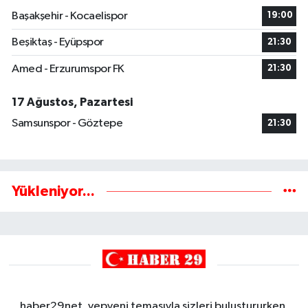
Başakşehir - Kocaelispor
19:00
Beşiktaş - Eyüpspor
21:30
Amed - Erzurumspor FK
21:30
17 Ağustos, Pazartesi
Samsunspor - Göztepe
21:30
Yükleniyor...
haber29net, yepyeni temasıyla sizleri buluştururken,