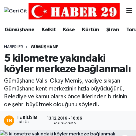
Merkez Hava Durumu
Gümüşhane
Kelkit
Köse
Kürtün
Şiran
Tor
Merkez Trafik Yoğunluk Haritası
HABERLER
GÜMÜŞHANE
Süper Lig Puan Durumu ve Fikstür
5 kilometre yakındaki
köyler merkeze bağlanmalı
Tüm Manşetler
Gümüşhane Valisi Okay Memiş, vadiye sıkışan
Son Dakika Haberleri
Gümüşhane kent merkezinin hızla büyüdüğünü,
Belediye ve kamu olarak önceliklerinden birisinin
Haber Arşivi
de şehri büyütmek olduğunu söyledi.
TE BILISIM
13.12.2016 - 16:06
EDITÖR
YAYINLANMA