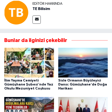
EDITÖR HAKKINDA
TE Bilisim
Bunlar da ilginizi çekebilir
İlim Yayma Cemiyeti
Sisle Ormanın Büyüleyici
Gümüşhane Şubesi'nde Yaz
Dansı: Gümüşhane’de Doğa
Okulu Mezuniyet Coşkusu
Harikası