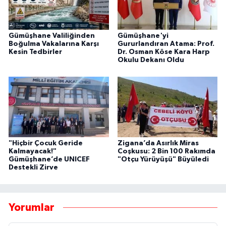
Gümüşhane Valiliğinden
Gümüşhane'yi
Boğulma Vakalarına Karşı
Gururlandıran Atama: Prof.
Kesin Tedbirler
Dr. Osman Köse Kara Harp
Okulu Dekanı Oldu
"Hiçbir Çocuk Geride
Zigana’da Asırlık Miras
Kalmayacak!"
Coşkusu: 2 Bin 100 Rakımda
Gümüşhane’de UNICEF
"Otçu Yürüyüşü" Büyüledi
Destekli Zirve
Yorumlar