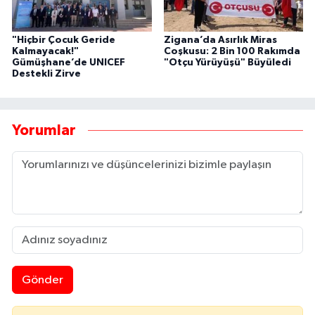
"Hiçbir Çocuk Geride
Zigana’da Asırlık Miras
Kalmayacak!"
Coşkusu: 2 Bin 100 Rakımda
Gümüşhane’de UNICEF
"Otçu Yürüyüşü" Büyüledi
Destekli Zirve
Yorumlar
Gönder