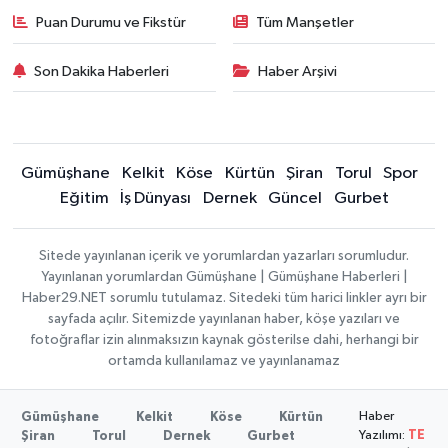
Puan Durumu ve Fikstür
Tüm Manşetler
Son Dakika Haberleri
Haber Arşivi
Gümüşhane
Kelkit
Köse
Kürtün
Şiran
Torul
Spor
Eğitim
İş Dünyası
Dernek
Güncel
Gurbet
Sitede yayınlanan içerik ve yorumlardan yazarları sorumludur.
Yayınlanan yorumlardan Gümüşhane | Gümüşhane Haberleri |
Haber29.NET sorumlu tutulamaz. Sitedeki tüm harici linkler ayrı bir
sayfada açılır. Sitemizde yayınlanan haber, köşe yazıları ve
fotoğraflar izin alınmaksızın kaynak gösterilse dahi, herhangi bir
ortamda kullanılamaz ve yayınlanamaz
Haber
Gümüşhane
Kelkit
Köse
Kürtün
Yazılımı:
TE
Şiran
Torul
Dernek
Gurbet