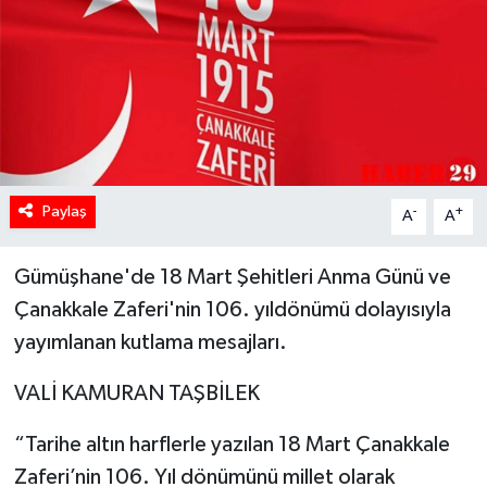
Paylaş
-
+
A
A
Gümüşhane'de 18 Mart Şehitleri Anma Günü ve
Çanakkale Zaferi'nin 106. yıldönümü dolayısıyla
yayımlanan kutlama mesajları.
VALİ KAMURAN TAŞBİLEK
“Tarihe altın harflerle yazılan 18 Mart Çanakkale
Zaferi’nin 106. Yıl dönümünü millet olarak