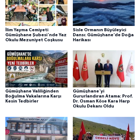
İlim Yayma Cemiyeti
Sisle Ormanın Büyüleyici
Gümüşhane Şubesi'nde Yaz
Dansı: Gümüşhane’de Doğa
Okulu Mezuniyet Coşkusu
Harikası
Gümüşhane Valiliğinden
Gümüşhane'yi
Boğulma Vakalarına Karşı
Gururlandıran Atama: Prof.
Kesin Tedbirler
Dr. Osman Köse Kara Harp
Okulu Dekanı Oldu