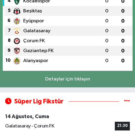
4
Kocaelispor
0
0
5
Beşiktaş
0
0
6
Eyüpspor
0
0
7
Galatasaray
0
0
8
Çorum FK
0
0
9
Gaziantep FK
0
0
10
Alanyaspor
0
0
Detaylar için tıklayın
Süper Lig Fikstür
14 Ağustos, Cuma
Galatasaray - Çorum FK
21:30