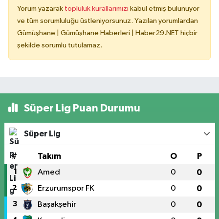
Yorum yazarak
topluluk kurallarımızı
kabul etmiş bulunuyor
ve tüm sorumluluğu üstleniyorsunuz. Yazılan yorumlardan
Gümüşhane | Gümüşhane Haberleri | Haber29.NET hiçbir
şekilde sorumlu tutulamaz.
Süper Lig Puan Durumu
Süper Lig
#
Takım
O
P
1
Amed
0
0
2
Erzurumspor FK
0
0
3
Başakşehir
0
0