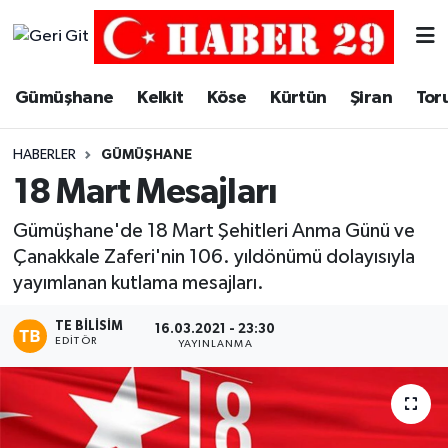
Merkez Hava Durumu
Gümüşhane
Kelkit
Köse
Kürtün
Şiran
Tor
Merkez Trafik Yoğunluk Haritası
HABERLER
GÜMÜŞHANE
Süper Lig Puan Durumu ve Fikstür
18 Mart Mesajları
Tüm Manşetler
Gümüşhane'de 18 Mart Şehitleri Anma Günü ve
Çanakkale Zaferi'nin 106. yıldönümü dolayısıyla
Son Dakika Haberleri
yayımlanan kutlama mesajları.
TE BILISIM
Haber Arşivi
16.03.2021 - 23:30
EDITÖR
YAYINLANMA