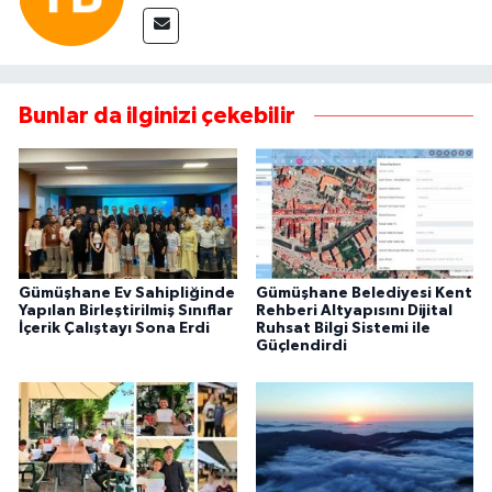
Bunlar da ilginizi çekebilir
Gümüşhane Ev Sahipliğinde
Gümüşhane Belediyesi Kent
Yapılan Birleştirilmiş Sınıflar
Rehberi Altyapısını Dijital
İçerik Çalıştayı Sona Erdi
Ruhsat Bilgi Sistemi ile
Güçlendirdi