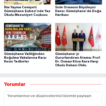
İlim Yayma Cemiyeti
Sisle Ormanın Büyüleyici
Gümüşhane Şubesi'nde Yaz
Dansı: Gümüşhane’de Doğa
Okulu Mezuniyet Coşkusu
Harikası
Gümüşhane Valiliğinden
Gümüşhane'yi
Boğulma Vakalarına Karşı
Gururlandıran Atama: Prof.
Kesin Tedbirler
Dr. Osman Köse Kara Harp
Okulu Dekanı Oldu
Yorumlar