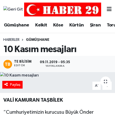
Merkez Hava Durumu
Gümüşhane
Kelkit
Köse
Kürtün
Şiran
Tor
Merkez Trafik Yoğunluk Haritası
HABERLER
GÜMÜŞHANE
Süper Lig Puan Durumu ve Fikstür
10 Kasım mesajları
Tüm Manşetler
TE BILISIM
09.11.2019 - 05:35
EDITÖR
YAYINLANMA
Son Dakika Haberleri
Paylaş
Haber Arşivi
-
+
A
A
VALİ KAMURAN TAŞBİLEK
“Cumhuriyetimizin kurucusu Büyük Önder