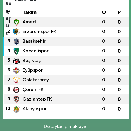
#
Takım
O
P
1
Amed
0
0
2
Erzurumspor FK
0
0
3
Başakşehir
0
0
4
Kocaelispor
0
0
5
Beşiktaş
0
0
6
Eyüpspor
0
0
7
Galatasaray
0
0
8
Çorum FK
0
0
9
Gaziantep FK
0
0
10
Alanyaspor
0
0
Detaylar için tıklayın